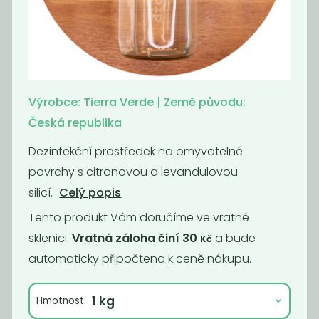
Prací gel
Prací gel
sensitive
levandule
169
169
Kč
/ Kg
Kč
/ Kg
Výrobce: Tierra Verde | Země původu:
Česká republika
Dezinfekční prostředek na omyvatelné
povrchy s citronovou a levandulovou
silicí.
Celý popis
Tento produkt Vám doručíme ve vratné
sklenici.
Vratná záloha činí 30
a bude
Kč
automaticky připočtena k ceně nákupu.
Prací gel vavřín
Prací gel
pomeranč
Hmotnost:
169
169
Kč
/ Kg
Kč
/ Kg