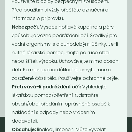
Používejte biocidy bezpečným způsobem.
Před použitím si vždy přečtěte označení a
informace o přípravku.
Nebezpečí
. Vysoce hořlavá kapalina a páry.
Způsobuje vážné podráždění očí. Škodlivý pro
vodní organismy, s dlouhodobými účinky. Je-li
Bílý ocet 10%
nutná lékařská pomoc, mějte po ruce obal
50
Kč
/ Kg
nebo štítek výrobku. Uchovávejte mimo dosah
dětí. Po manipulaci důkladně omyjte ruce a
zasažené části těla. Používejte ochranné brýle.
Načíst
Přetrvává-li podráždění očí:
Vyhledejte
další
lékařskou pomoc/ošetření. Odstraňte
obsah/obal předáním oprávněné osobě k
nakládání s odpady nebo vrácením
dodavateli.
Obsahuje:
linalool, limonen. Může vyvolat