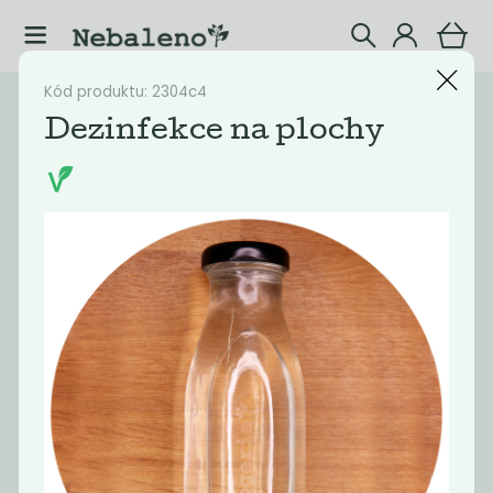
Kód produktu: 2304c4
Katalog
Drogerie
Dezinfekce na plochy
Filtrovat produkty
16
Doporučené
Nejlevnější
Nejdražší
Nejprodávaněj