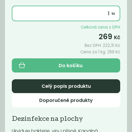
Celková cena s DPH
269
Kč
Bez DPH:
222,31
Kč
Cena za 1 kg:
269
Kč
Do košíku
Prací gel na
Aviváž
Celý popis produktu
funkční prádlo
195
129
Kč
/ Kg
Kč
/ Kg
Doporučené produkty
Dezinfekce na plochy
Likviduje bakterie, viry i plísně. Kapalná