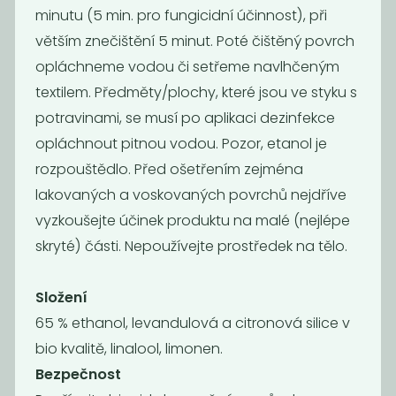
Kč
/ Kg
Kč
/ Kg
minutu (5 min. pro fungicidní účinnost), při
větším znečištění 5 minut. Poté čištěný povrch
opláchneme vodou či setřeme navlhčeným
textilem. Předměty/plochy, které jsou ve styku s
potravinami, se musí po aplikaci dezinfekce
opláchnout pitnou vodou. Pozor, etanol je
rozpouštědlo. Před ošetřením zejména
lakovaných a voskovaných povrchů nejdříve
vyzkoušejte účinek produktu na malé (nejlépe
skryté) části. Nepoužívejte prostředek na tělo.
Citronový gel
Dezinfekce na
plochy
134
269
Kč
/ Kg
Kč
/ Kg
Složení
65 % ethanol, levandulová a citronová silice v
bio kvalitě, linalool, limonen.
Bezpečnost