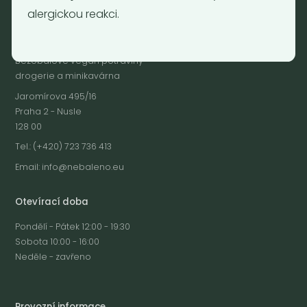
alergickou reakci.
Nebaleno
Nebaleno s.r.o.
Bezobalové vegan potraviny
drogerie a minikavárna
Jaromírova 495/16
Praha 2 - Nusle
128 00
Tel.: (+420) 723 736 413
Email:
info@nebaleno.eu
Otevírací doba
Pondělí - Pátek 12:00 - 19:30
Sobota 10:00 - 16:00
Neděle - zavřeno
Provozní informace