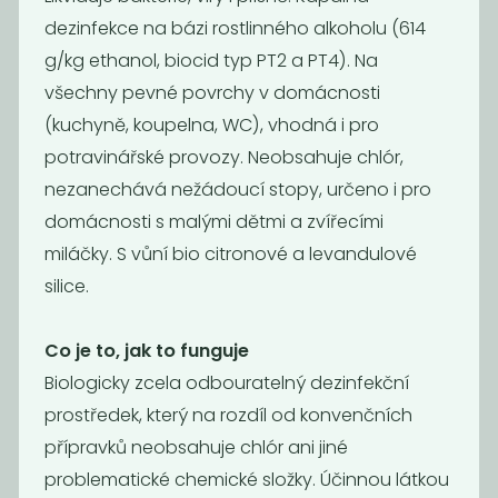
dezinfekce na bázi rostlinného alkoholu (614
g/kg ethanol, biocid typ PT2 a PT4). Na
všechny pevné povrchy v domácnosti
(kuchyně, koupelna, WC), vhodná i pro
potravinářské provozy. Neobsahuje chlór,
Máchadlo
Gel na nádobí
nezanechává nežádoucí stopy, určeno i pro
Tierra
domácnosti s malými dětmi a zvířecími
129
129
Kč
/ Kg
Kč
/ Kg
miláčky. S vůní bio citronové a levandulové
silice.
Co je to, jak to funguje
Biologicky zcela odbouratelný dezinfekční
prostředek, který na rozdíl od konvenčních
přípravků neobsahuje chlór ani jiné
problematické chemické složky. Účinnou látkou