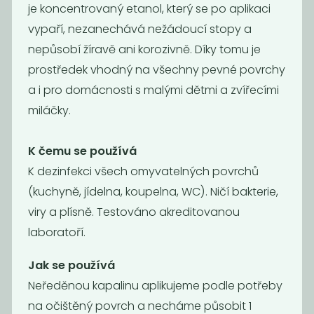
je koncentrovaný etanol, který se po aplikaci
vypaří, nezanechává nežádoucí stopy a
Gel na nádobí
Oplach do
Tierra Verde
myčky -
nepůsobí žíravě ani korozivně. Díky tomu je
Leštidlo
prostředek vhodný na všechny pevné povrchy
189
189
Kč
/ Kg
Kč
/ Kg
a i pro domácnosti s malými dětmi a zvířecími
miláčky.
K čemu se používá
K dezinfekci všech omyvatelných povrchů
(kuchyně, jídelna, koupelna, WC). Ničí bakterie,
viry a plísně. Testováno akreditovanou
laboratoří.
Jak se používá
Univerzální
WC čistič
Neředěnou kapalinu aplikujeme podle potřeby
čistič
na očištěný povrch a necháme působit 1
129
119