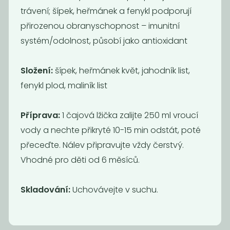
nedostupné
s
trávení; šípek, heřmánek a fenykl podporují
Kafe čekankové
pampeliškovým...
přirozenou obranyschopnost – imunitní
instantní bez...
systém/odolnost, působí jako antioxidant
722,22
990,91
Kč
/ Kg
Kč
/ Kg
Složení:
šípek, heřmánek květ, jahodník list,
fenykl plod, maliník list
Příprava:
1 čajová lžička zalijte 250 ml vroucí
vody a nechte přikryté 10-15 min odstát, poté
přeceďte. Nálev připravujte vždy čerstvý.
Vhodné pro děti od 6 měsíců.
Maté
Cejlon černý
Skladování:
Uchovávejte v suchu.
800
890
Kč
/ Kg
Kč
/ Kg