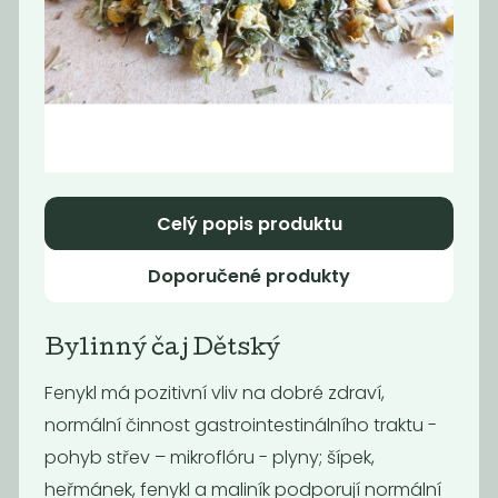
Momentálně
Momentálně
nedostupné
nedostupné
OBILNÉ KAFE
ŠPALDOVÉ
intensive 170g
KAFE -
instantní 100g
441,18
750
Kč
/ Kg
Kč
/ Kg
Celý popis produktu
Doporučené produkty
Bylinný čaj Dětský
Fenykl má pozitivní vliv na dobré zdraví,
normální činnost gastrointestinálního traktu -
pohyb střev – mikroflóru - plyny; šípek,
Momentálně
heřmánek, fenykl a maliník podporují normální
OBILNÉ KAFE