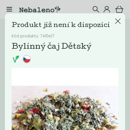
Produkt již není k dispozici
Katalog
Potraviny
Kód produktu: 7410e17
Filtrovat produkty
20
Bylinný čaj Dětský
Doporučené
Nejlevnější
Nejdražší
Nejprodávaněj