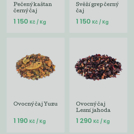
Pečený kaštan
Svěží grep černý
černý čaj
čaj
1 150
1 150
Kč
/ Kg
Kč
/ Kg
Ovocný čaj Yuzu
Ovocný čaj
Lesní jahoda
1 190
1 290
Kč
/ Kg
Kč
/ Kg