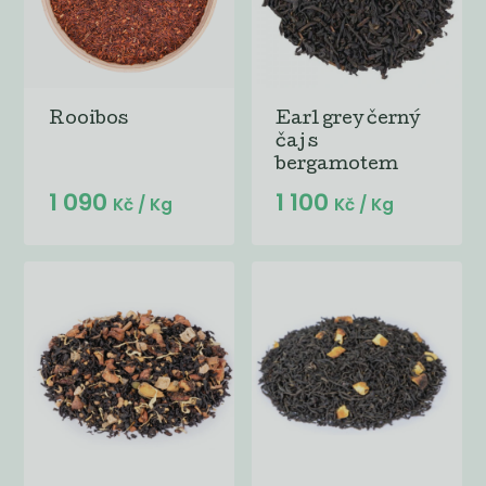
Rooibos
Earl grey černý
čaj s
bergamotem
1 090
1 100
Kč
/ Kg
Kč
/ Kg