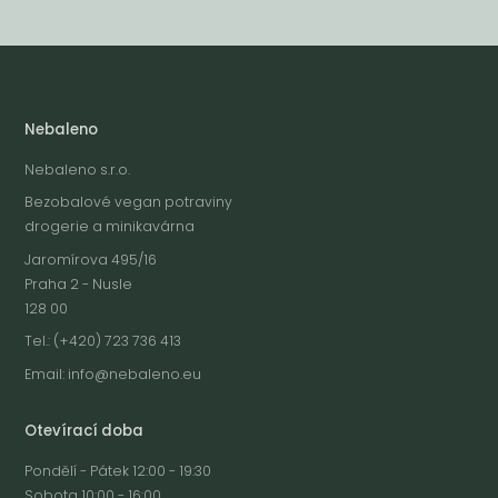
Nebaleno
Nebaleno s.r.o.
Bezobalové vegan potraviny
drogerie a minikavárna
Jaromírova 495/16
Praha 2 - Nusle
128 00
Tel.: (+420) 723 736 413
Email:
info@nebaleno.eu
Otevírací doba
Pondělí - Pátek 12:00 - 19:30
Sobota 10:00 - 16:00