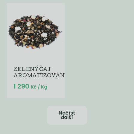
ZELENÝ ČAJ
AROMATIZOVANÝ...
1 290
Kč
/ Kg
Načíst
další