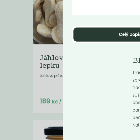
Celý popi
Mome
Jáhlové piškoty bez
B
Zá
lepku
Tra
Jáhlové piškoty bez lepku
zpr
tra
suš
Do košíku:
189
3
(189
)
Kč
Kč
/ Kg
obs
pam
peč
Natu