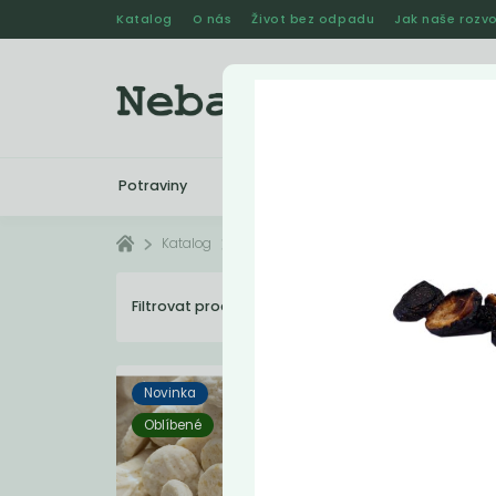
Katalog
O nás
Život bez odpadu
Jak naše rozvo
Potraviny
Drogerie
Kosmetika
Katalog
Vyřazené
Filtrovat produkty
4
Dopo
Novinka
Oblíbené