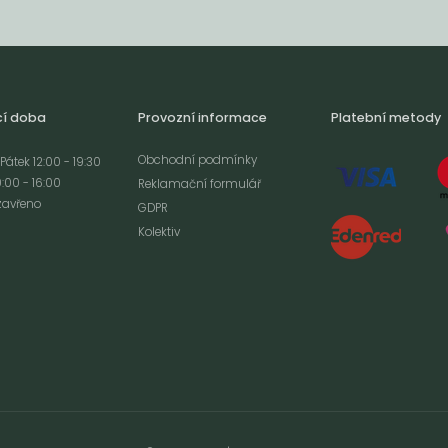
cí doba
Provozní informace
Platební metody
Obchodní podmínky
Pátek 12:00 - 19:30
:00 - 16:00
Reklamační formulář
zavřeno
GDPR
Kolektiv
analýze
m cookies a použití
izaci a cílenou
ím s použitím
ookies