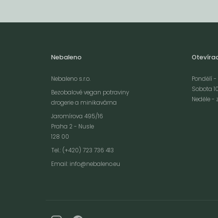
Nebaleno
Otevíra
Nebaleno s.r.o.
Pondělí - 
Sobota 10
Bezobalové vegan potraviny
Neděle - 
drogerie a minikavárna
Jaromírova 495/16
Praha 2 - Nusle
128 00
Webové stránky používají k poskytování služeb, personalizaci reklam a 
Tel.: (+420) 723 736 413
návštěvnosti soubory cookies. Následující volbou souhlasíte s využívání
Email:
info@nebaleno.eu
údajů o vašem chování na webu pro zobrazení cílené reklamy. Personal
reklamu si můžete kdykoliv vypnout nebo upravit.
více informací &
Souhlas
vypnout
personalizaci
c
nastavení