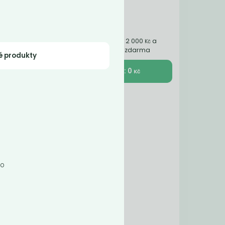
Nakupte ještě za 2 000
a
Kč
získáte dopravu zdarma
é produkty
K pokladně : 0
Kč
bo