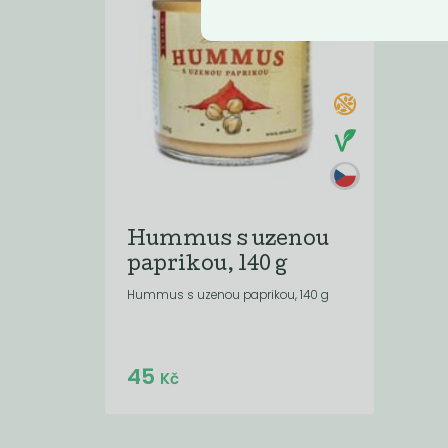
Hummus s uzenou
paprikou, 140 g
Hummus s uzenou paprikou, 140 g
Do košíku:
45
(45
)
Kč
Kč