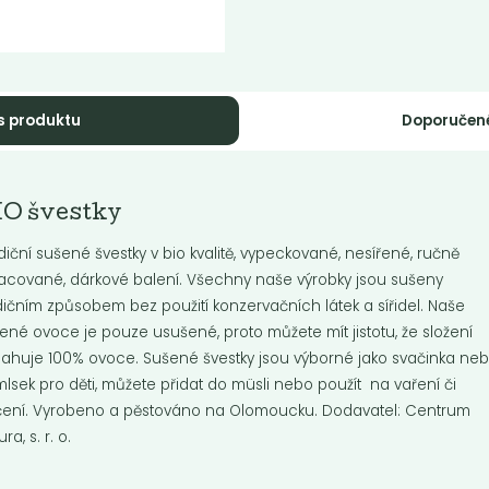
s produktu
Doporučen
ntálně nedostupné
Hummus s
IO švestky
loha Nebaleno
česnekem, 140 g
diční sušené švestky v bio kvalitě, vypeckované, nesířené, ručně
Hummus s česnekem, 140 g
acované, dárkové balení. Všechny naše výrobky jsou sušeny
dičním způsobem bez použití konzervačních látek a sířidel. Naše
ené ovoce je pouze usušené, proto můžete mít jistotu, že složení
Do košíku:
0
45
(45
)
Kč
Kč
Kč
ahuje 100% ovoce. Sušené švestky jsou výborné jako svačinka ne
lsek pro děti, můžete přidat do müsli nebo použít na vaření či
ení. Vyrobeno a pěstováno na Olomoucku. Dodavatel: Centrum
ra, s. r. o.