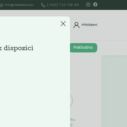
info@nebaleno.eu
(+420) 723 736 413
dat
Přihlášení
Cena celkem
Pokladna
í
k dispozici
0
Kč
Obsah košíku
ší
Obsah košíku
je prázdný