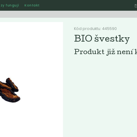
zy fungují
Kontakt
Hle
Kód produktu: 445590
BIO švestky
Ostatní
Akce
Jak naše rozvozy funguj
Produkt již není 
ručené
Nejlevnější
Nejdražší
Nejprodávanější
Nejnověj