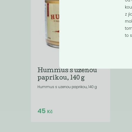
od 
kou
z j
moh
tom
to 
Hummus s uzenou
paprikou, 140 g
Hummus s uzenou paprikou, 140 g
Do košíku:
45
(45
)
Kč
Kč