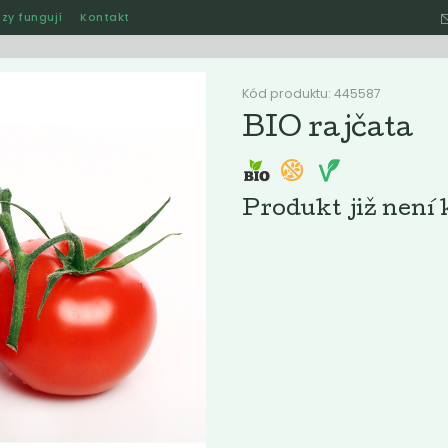
zy fungují
Kontakt
Hle
Kód produktu: 445587
BIO rajčata
Ostatní
Akce
Jak naše rozvozy funguj
Produkt již není 
ručené
Nejlevnější
Nejdražší
Nejprodávanější
Nejnověj