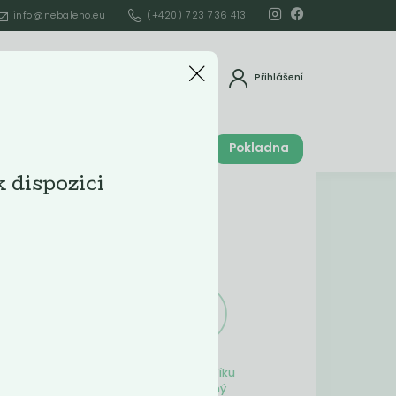
info@nebaleno.eu
(+420) 723 736 413
dat
Přihlášení
Cena celkem
Pokladna
í
0
Kč
k dispozici
Obsah košíku
ší
Obsah košíku
je prázdný