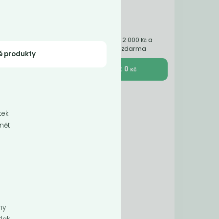
Nakupte ještě za 2 000
a
Kč
získáte dopravu zdarma
é produkty
K pokladně : 0
Kč
tek
ánět
ny