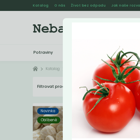
Katalog
O nás
Život bez odpadu
Jak naše rozvo
Potraviny
Drogerie
Kosmetika
Katalog
Vyřazené
Filtrovat produkty
4
Dopo
Novinka
Oblíbené