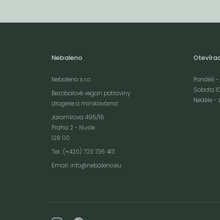
Nebaleno
Otevíra
Nebaleno s.r.o.
Pondělí - 
Sobota 10
Bezobalové vegan potraviny
Neděle - 
drogerie a minikavárna
Jaromírova 495/16
Praha 2 - Nusle
128 00
Webové stránky používají k poskytování služeb, personalizaci reklam a 
Tel.: (+420) 723 736 413
návštěvnosti soubory cookies. Následující volbou souhlasíte s využívání
Email:
info@nebaleno.eu
údajů o vašem chování na webu pro zobrazení cílené reklamy. Personal
reklamu si můžete kdykoliv vypnout nebo upravit.
více informací &
Souhlas
vypnout
personalizaci
c
nastavení