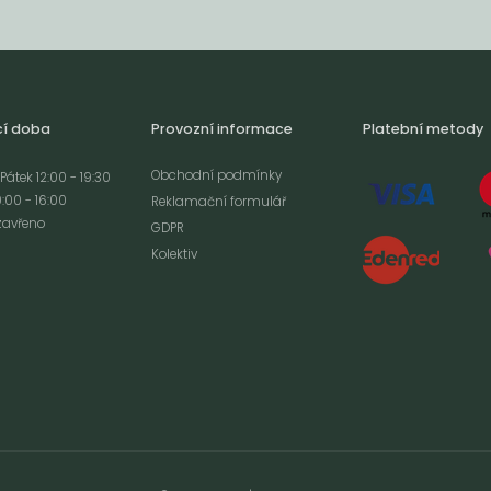
cí doba
Provozní informace
Platební metody
Obchodní podmínky
Pátek 12:00 - 19:30
:00 - 16:00
Reklamační formulář
zavřeno
GDPR
Kolektiv
analýze
m cookies a použití
izaci a cílenou
ím s použitím
ookies