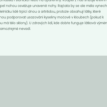
omastku i sluníčka nebo na opařeniny. Koupel z nati snižuje krevní t
pel nohou osvěžuje unavené nohy. Rajčata by se ale měla vynech
ídelníčku lidé trpící dnou a artritidou, protože obsahují látky, které
ou podporovat usazování kyseliny močové v kloubech (pokud k
u má tělo sklony). U zdravých lidí, kde dobře funguje látková výměn
samozřejmě nevadí.