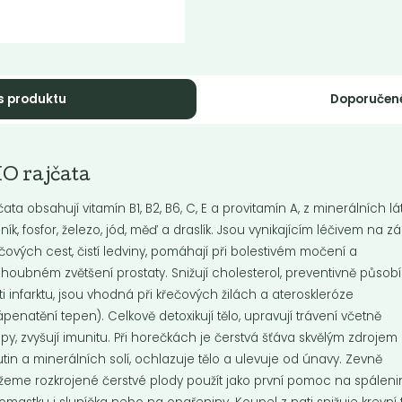
s produktu
Doporučen
ntálně nedostupné
Hummus s
O rajčata
loha Nebaleno
česnekem, 140 g
čata obsahují vitamín B1, B2, B6, C, E a provitamín A, z minerálních lá
Hummus s česnekem, 140 g
ník, fosfor, železo, jód, měď a draslík. Jsou vynikajícím léčivem na z
ových cest, čistí ledviny, pomáhají při bolestivém močení a
houbném zvětšení prostaty. Snižují cholesterol, preventivně působí
Do košíku:
0
45
(45
)
Kč
Kč
Kč
ti infarktu, jsou vhodná při křečových žilách a ateroskleróze
ápenatění tepen). Celkově detoxikují tělo, upravují trávení včetně
py, zvyšují imunitu. Při horečkách je čerstvá šťáva skvělým zdrojem
utin a minerálních solí, ochlazuje tělo a ulevuje od únavy. Zevně
eme rozkrojené čerstvé plody použít jako první pomoc na spáleni