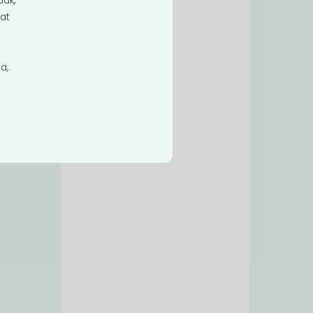
lak,
at
a,