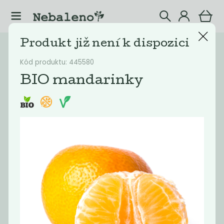
Produkt již není k dispozici
Katalog
Vyřazené
Kód produktu: 445580
Filtrovat produkty
4
BIO mandarinky
Doporučené
Nejlevnější
Nejdražší
Nejprodávaněj