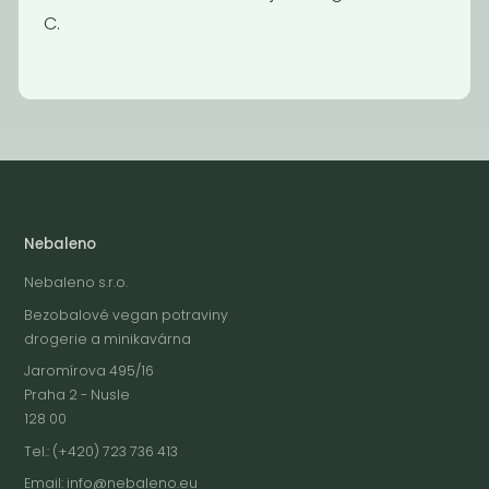
C.
45
189
Kč
Kč
/ Kg
Nebaleno
Nebaleno s.r.o.
Bezobalové vegan potraviny
drogerie a minikavárna
Jaromírova 495/16
Praha 2 - Nusle
128 00
Tel.: (+420) 723 736 413
Email:
info@nebaleno.eu