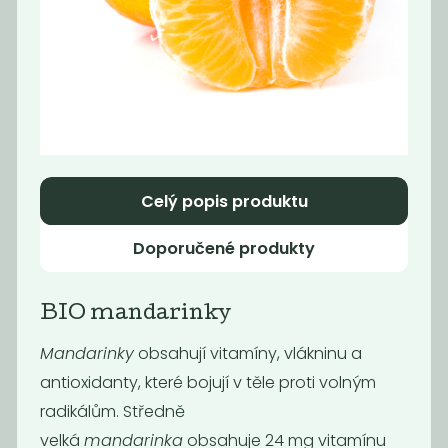
Momentálně
Hummus s
nedostupné
uzenou
Záloha
paprikou, 140 g
Nebaleno
30
45
Kč
Kč
Celý popis produktu
Novinka
Oblíbené
Doporučené produkty
BIO mandarinky
Mandarinky
obsahují vitamíny, vlákninu a
antioxidanty, které bojují v těle proti volným
radikálům. Středně
Hummus s
Jáhlové piškoty
velká
mandarinka
obsahuje 24 mg vitamínu
česnekem, 140 g
bez lepku