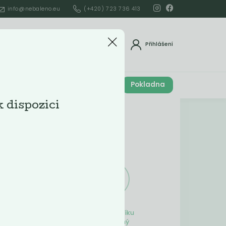
info@nebaleno.eu
(+420) 723 736 413
dat
Přihlášení
Cena celkem
Pokladna
í
0
Kč
k dispozici
Obsah košíku
ší
Obsah košíku
je prázdný