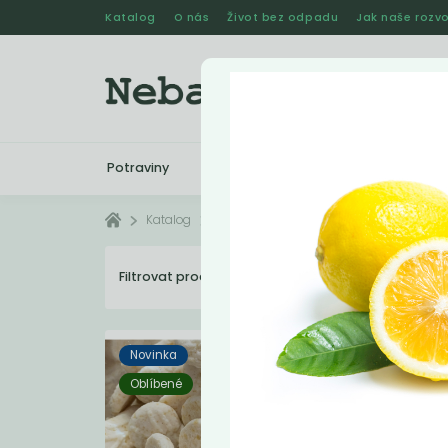
Katalog
O nás
Život bez odpadu
Jak naše rozvo
Potraviny
Drogerie
Kosmetika
Katalog
Vyřazené
Filtrovat produkty
4
Dopo
Novinka
Oblíbené