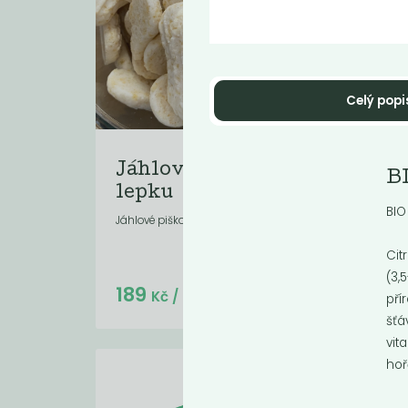
Celý popi
Jáhlové piškoty bez
Hu
BI
lepku
če
BIO
Jáhlové piškoty bez lepku
Humm
Cit
(3,
Do košíku:
189
4
(189
)
Kč
Kč
/ Kg
pří
šťá
vit
hoř