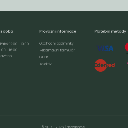
cí doba
Provozní informace
Platební metody
Obchodní podmínky
Pátek 12:00 - 19:30
:00 - 16:00
Reklamační formulář
zavřeno
GDPR
Kolektiv
analýze
m cookies a použití
izaci a cílenou
ím s použitím
ookies
© 2017 - 2026 | Nebaleno.eu