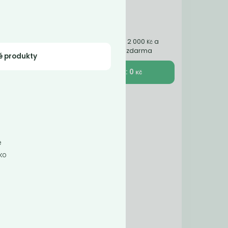
Nakupte ještě za 2 000
a
Kč
získáte dopravu zdarma
é produkty
K pokladně : 0
Kč
ou
0 g
é
ako