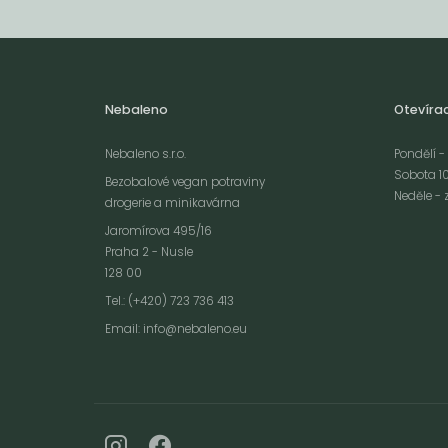
Nebaleno
Otevíra
Nebaleno s.r.o.
Pondělí - 
Sobota 10
Bezobalové vegan potraviny
Neděle - 
drogerie a minikavárna
Jaromírova 495/16
Praha 2 - Nusle
128 00
Webové stránky používají k poskytování služeb, personalizaci reklam a 
Tel.: (+420) 723 736 413
návštěvnosti soubory cookies. Následující volbou souhlasíte s využívání
Email:
info@nebaleno.eu
údajů o vašem chování na webu pro zobrazení cílené reklamy. Personal
reklamu si můžete kdykoliv vypnout nebo upravit.
více informací &
Souhlas
vypnout
personalizaci
c
nastavení