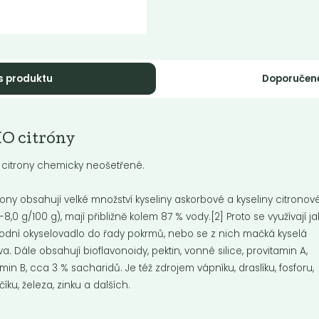
s produktu
Doporučen
mmus s
Hummus s uzen
O citróny
snekem, 140 g
paprikou, 140 g
 citrony chemicky neošetřené.
us s česnekem, 140 g
Hummus s uzenou paprikou, 14
rony obsahují velké množství kyseliny askorbové a kyseliny citronov
5-8,0 g/100 g), mají přibližně kolem 87 % vody.[2] Proto se využívají j
Do košíku:
Do košíku:
5
45
(45
)
(45
)
Kč
Kč
Kč
Kč
rodní okyselovadlo do řady pokrmů, nebo se z nich mačká kyselá
va. Dále obsahují bioflavonoidy, pektin, vonné silice, provitamin A,
amin B, cca 3 % sacharidů. Je též zdrojem vápníku, draslíku, fosforu,
číku, železa, zinku a dalších.