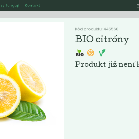
zy fungují
Kontakt
Hle
Kód produktu: 445568
BIO citróny
Ostatní
Akce
Jak naše rozvozy funguj
Produkt již není 
ručené
Nejlevnější
Nejdražší
Nejprodávanější
Nejnověj