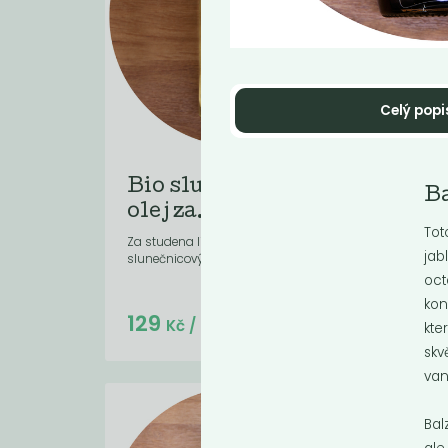
Celý popi
Bio slunečnicový
Ol
B
olej za...
pa
Tot
Za studena lisovaný rafinovaný
Extra
jab
slunečnicový olej.
kvali
mech
oct
kon
Do košíku:
129
47
(129
)
Kč
Kč
/ Kg
kte
skv
van
Bal