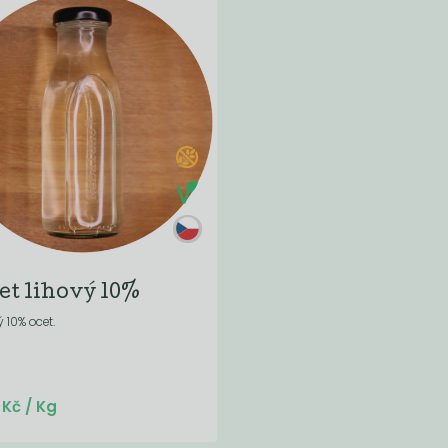
et lihový 10%
 10% ocet.
Do košíku:
5
(55
)
Kč
Kč
/ Kg