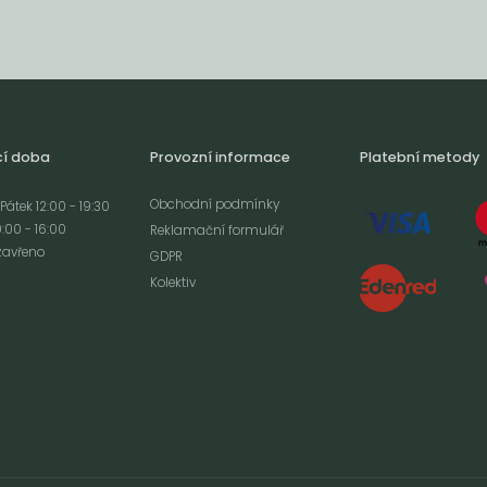
cí doba
Provozní informace
Platební metody
Obchodní podmínky
Pátek 12:00 - 19:30
:00 - 16:00
Reklamační formulář
zavřeno
GDPR
Kolektiv
analýze
m cookies a použití
izaci a cílenou
ím s použitím