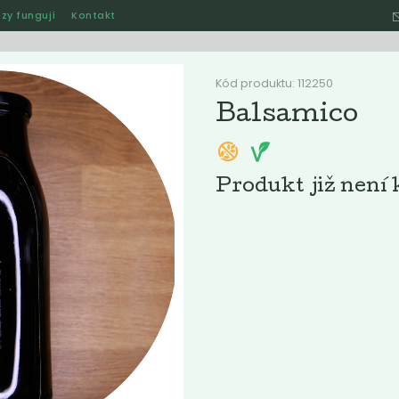
zy fungují
Kontakt
Hle
Kód produktu: 112250
Balsamico
Ostatní
Akce
Jak naše rozvozy funguj
Produkt již není 
ručené
Nejlevnější
Nejdražší
Nejprodávanější
Nejnověj