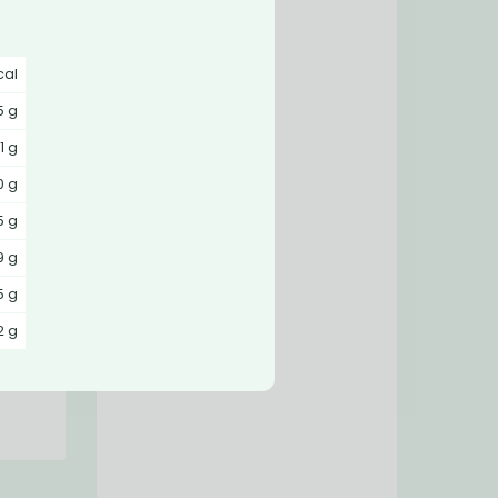
cal
5 g
,1 g
0 g
5 g
9 g
ný
5 g
2 g