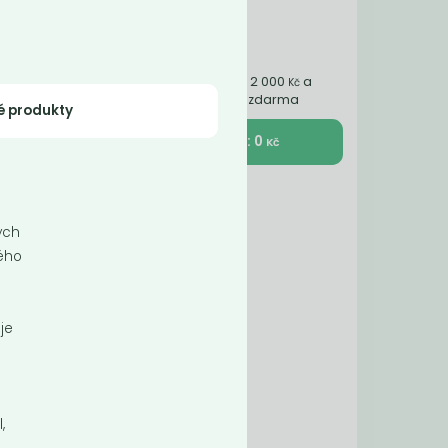
Nakupte ještě za 2 000
a
Kč
získáte dopravu zdarma
é produkty
K pokladně : 0
Kč
ej
lých
odný
ného
je
,