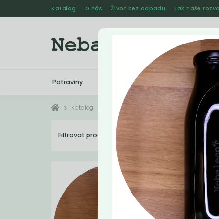
Katalog
O nás
Život bez odpadu
Jak naše rozvo
Potraviny
Drogerie
Kosmetika
Katalog
Potraviny
Oleje a octy
Filtrovat produkty
8
Dopo