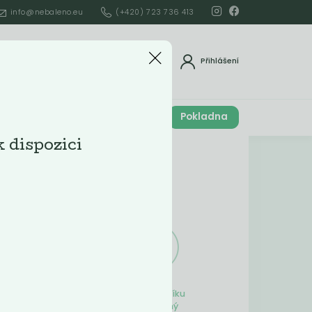
info@nebaleno.eu
(+420) 723 736 413
dat
Přihlášení
Cena celkem
Pokladna
í
0
Kč
k dispozici
Obsah košíku
ší
Obsah košíku
je prázdný