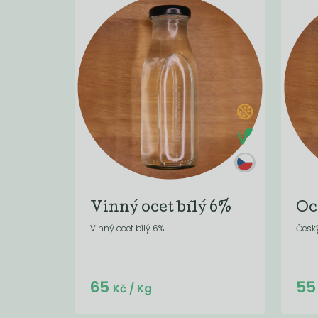
Vinný ocet bílý 6%
Oc
Vinný ocet bílý 6%
Český
Do košíku:
65
5
(65
)
Kč
Kč
/ Kg