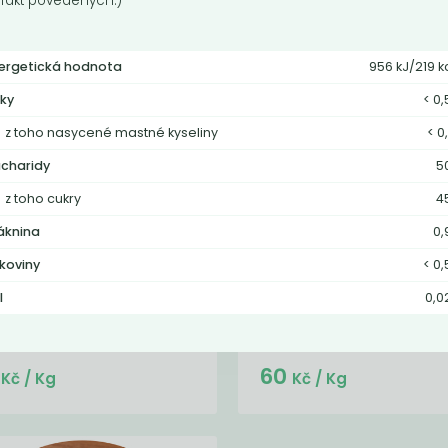
 fakt povedených:)
ergetická hodnota
956 kJ/219 k
ky
< 0,
z toho nasycené mastné kyseliny
< 0
charidy
5
z toho cukry
4
áknina
0,
blečný ocet
Vinný ocet červe
lkoviny
< 0,
6%
čný ocet díky šetrnému
ování obsahuje vitamín C, B1, B2,
Vinný ocet červený 6%
l
0,0
biotin.
Do košíku:
Do košíku:
9
60
(29,50
)
(60
)
Kč
Kč
Kč
/ Kg
Kč
/ Kg