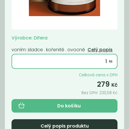
Momentálně
Momentálně
nedostupné
nedostupné
Bulgur
Vratná záloha
celozrnný 300 g
Nebaleno
Výrobce: Difera
63
30
Kč
/ Kg
Kč
voním: sladce . kořenitě . ovocně
Celý popis
Celková cena s DPH
279
Kč
Bez DPH:
230,58
Kč
Do košíku
Momentálně
Deodorant tea
nedostupné
Celý popis produktu
tree and...