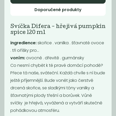
Pivo Chříč
Vzkříšení
Doporučené produkty
80
229
Kč
Kč
Svíčka Difera - hřejivá pumpkin
spice 120 ml
ingredience:
skořice . vanilka . šťavnaté ovoce
. tři oříšky pro…
voním:
ovocně . dřevitě . gurmánsky
Co nesmí chybět k té pravé domácí pohodě?
Přece tá naše, sváteční. Každá chvíle s ní bude
ještě příjemnější. Bude vonět jako čerstvě
drcená skořice, se sladkými tóny vanilky a
Deodorant bez
Deodorant bez
sody pink
sody lemongras
šťavnatými plody třešní a borůvek. Vůně
229
229
svíčky je hřejivá, vyvážená a vytváří skutečně
Kč
Kč
pohádkovou atmosféru.