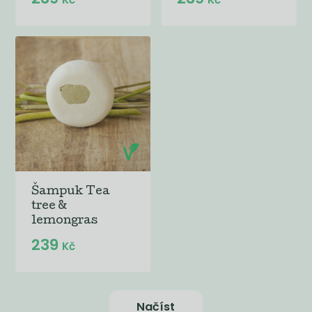
Šampuk Tea
tree &
lemongras
239
Kč
Načíst