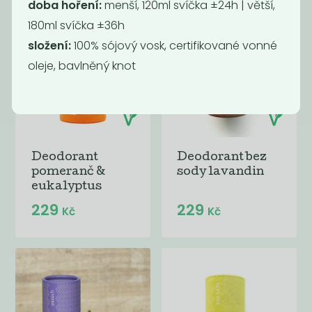
doba hoření:
menší, 120ml svíčka ±24h | větší,
180ml svíčka ±36h
složení:
100% sójový vosk, certifikované vonné
oleje, bavlněný knot
Deodorant
Deodorant bez
pomeranč &
sody lavandin
eukalyptus
229
229
Kč
Kč