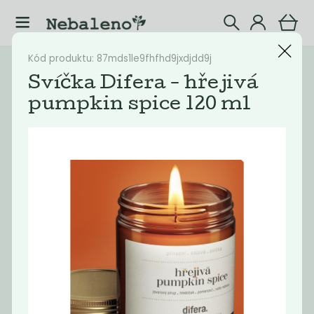
Kód produktu: 87mds1le9fhfhd9jxdjdd9j
Katalog
Eshop
Svíčka Difera - hřejivá
pumpkin spice 120 ml
Filtrovat produkty
30
Doporučené
Nejlevnější
Nejdražší
Nejprodávaněj