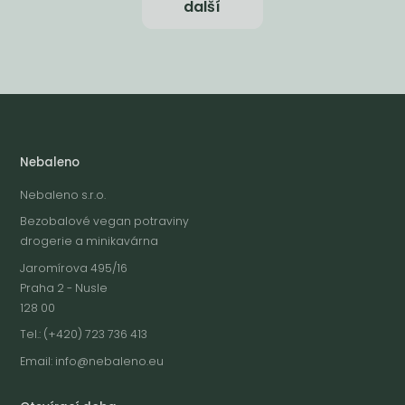
další
Nebaleno
Nebaleno s.r.o.
Bezobalové vegan potraviny
drogerie a minikavárna
Jaromírova 495/16
Praha 2 - Nusle
128 00
Tel.: (+420) 723 736 413
Email:
info@nebaleno.eu