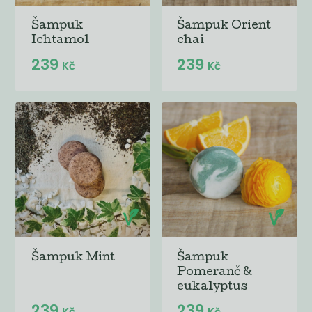
Šampuk
Šampuk Orient
Ichtamol
chai
239
239
Kč
Kč
Šampuk Mint
Šampuk
Pomeranč &
eukalyptus
239
239
Kč
Kč