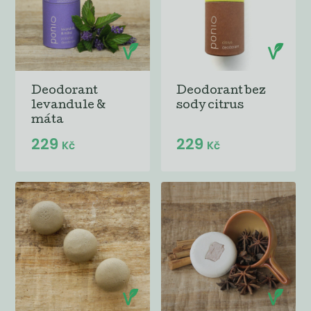
Deodorant
Deodorant bez
levandule &
sody citrus
máta
229
229
Kč
Kč