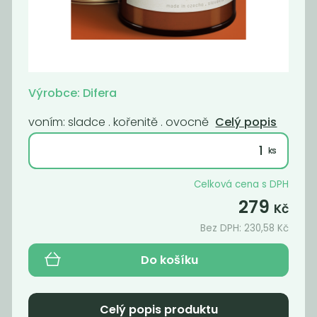
Deodorant bez
Svíčka Difera -
sody pink
bylinková na...
229
359
Kč
Kč
Výrobce: Difera
voním: sladce . kořenitě . ovocně
Celý popis
Celková cena s DPH
279
Kč
Bez DPH:
230,58
Kč
Do košíku
Deodorant bez
Svíčka Difera -
sody lemongras
rumová...
229
279
Celý popis produktu
Kč
Kč