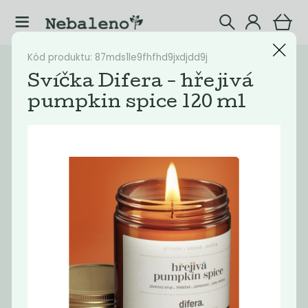
Kód produktu: 87mds1le9fhfhd9jxdjdd9j
Katalog
Eshop
Svíčka Difera - hřejivá
pumpkin spice 120 ml
Filtrovat produkty
30
Doporučené
Nejlevnější
Nejdražší
Nejprodávaněj