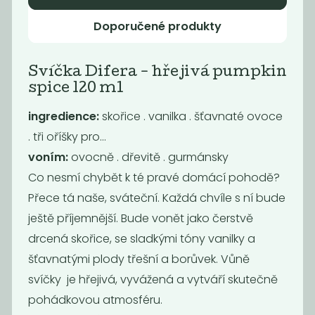
Doporučené produkty
Svíčka Difera - hřejivá pumpkin
spice 120 ml
ingredience:
skořice . vanilka . šťavnaté ovoce
. tři oříšky pro…
voním:
ovocně . dřevitě . gurmánsky
Co nesmí chybět k té pravé domácí pohodě?
Deodorant
Svíčka Difera -
Přece tá naše, sváteční. Každá chvíle s ní bude
pomeranč &
jedno presso...
ještě příjemnější. Bude vonět jako čerstvě
eukalyptus
drcená skořice, se sladkými tóny vanilky a
229
359
Kč
Kč
šťavnatými plody třešní a borůvek. Vůně
svíčky je hřejivá, vyvážená a vytváří skutečně
pohádkovou atmosféru.