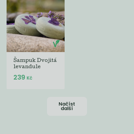
Šampuk Dvojitá
levandule
239
Kč
Načíst
další