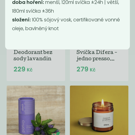
doba hoření:
menší, 120ml svíčka ±24h | větší,
180ml svíčka ±36h
složení:
100% sójový vosk, certifikované vonné
oleje, bavlněný knot
Deodorant bez
Svíčka Difera -
sody lavandin
jedno presso...
229
279
Kč
Kč