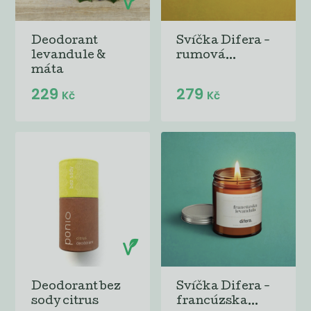
Deodorant
Svíčka Difera -
levandule &
rumová...
máta
229
279
Kč
Kč
Deodorant bez
Svíčka Difera -
sody citrus
francúzska...