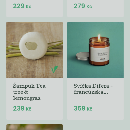
229
279
Kč
Kč
Šampuk Tea
Svíčka Difera -
tree &
francúzska...
lemongras
239
359
Kč
Kč