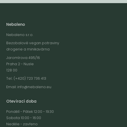
Nebaleno
Nebaleno s.r.o.
Bezobalové vegan potraviny
drogerie a minikavárna
Jaromírova 495/16
Praha 2 - Nusle
128 00
Tel.: (+420) 723 736 413
Email:
info@nebaleno.eu
Otevírací doba
Pondělí - Pátek 12:00 - 19:30
Sobota 10:00 - 16:00
Neděle - zavřeno