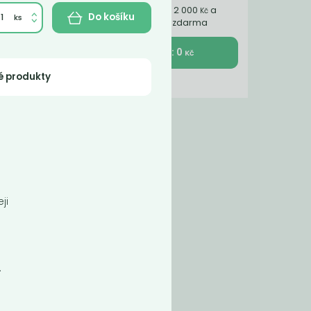
Nakupte ještě za 2 000
a
Kč
Do košíku
získáte dopravu zdarma
K pokladně : 0
Kč
é produkty
erra
stnotu
ji
.