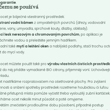
ogarantie
.
čemu se používá
ý ocet je báječně všestranný prostředek:
straní vodní kámen
z omyvatelných povrchů (dřezy, vodovodní
erie, vany, umyvadla, sprchové kouty, dlažby, obklady).
ací lesk nerezovým a chromovaným povrchům
, po aplikaci je
áchněte vodou a přeleštěte jemným hadříkem.
adní také
mytí a leštění oken
a nablýská podlahy, stačí trochu oct
ít do mycí vody.
ací gel pomeranč
Prací gel sensiti
ý ocet můžete použít také pro
výrobu vlastních čisticích prostřed
ntrát na šetrné praní barevného
TIERRA VERDE prací gel pro citliv
ž do něj přidáte vymačkané BIO citrony, příjemněji voní. Uchovávej
a. Jeden litr až na 33 praní.
pokožku je speciálně vyvinut pro
movaný...
prádla...
hladu.
t nastříkáme rozprašovačem na ošetřované plochy. Pro zvýšení
nnosti a snížení spotřeby prostředek rozetřeme houbičkou či lufou
Do košíku:
Do košíku:
9
169
(169
)
(169
)
Kč
Kč
Kč
/ Kg
Kč
/ Kg
ížně přístupná místa pomůže vyčistit třeba vysloužilý zubní kartáček
háme ocet několik minut působit a poté omyjeme.
 větším znečistění prodloužíme dobu působení, případně postup