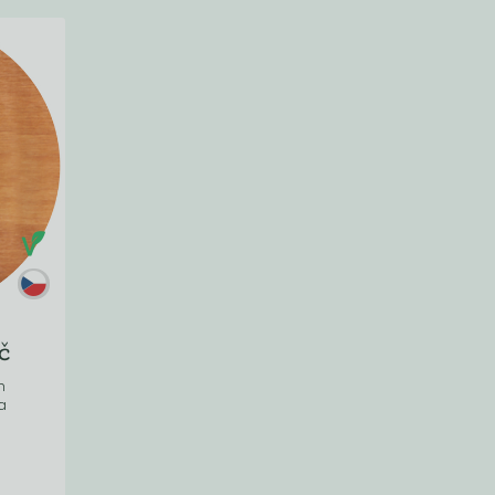
č
h
a