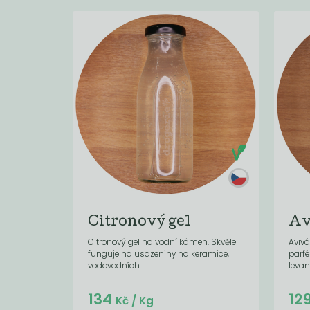
Citronový gel
Av
Citronový gel na vodní kámen. Skvěle
Avivá
funguje na usazeniny na keramice,
parfé
vodovodních...
levan
Do košíku:
134
12
(134
)
Kč
Kč
/ Kg