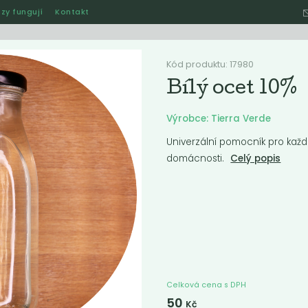
zy fungují
Kontakt
Hle
Kód produktu: 17980
Bílý ocet 10%
Ostatní
Akce
Jak naše rozvozy funguj
Výrobce: Tierra Verde
Univerzální pomocník pro každ
domácnosti.
Celý popis
ručené
Nejlevnější
Nejdražší
Nejprodávanější
Nejnověj
Celková cena s DPH
50
Kč