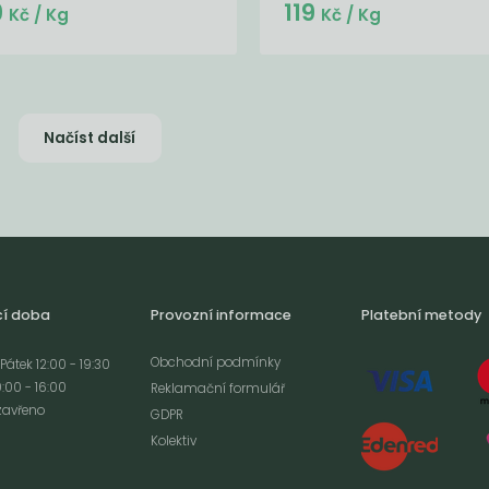
Do košíku:
Do košíku:
9
119
(129
)
(119
)
Kč
Kč
Kč
/ Kg
Kč
/ Kg
Načíst další
cí doba
Provozní informace
Platební metody
Obchodní podmínky
Pátek 12:00 - 19:30
:00 - 16:00
Reklamační formulář
zavřeno
GDPR
Kolektiv