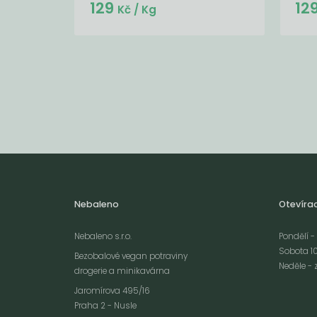
Do košíku:
129
12
(129
)
Kč
Kč
/ Kg
Nebaleno
Otevíra
Nebaleno s.r.o.
Pondělí - 
Sobota 10
Bezobalové vegan potraviny
Neděle - 
drogerie a minikavárna
Jaromírova 495/16
Praha 2 - Nusle