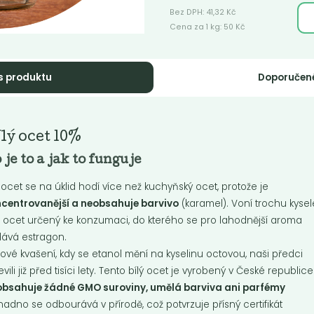
Bez DPH:
41,32
Kč
Cena za 1 kg:
50
Kč
s produktu
Doporučen
ací gel na funkční
Gel na nádobí Ti
lý ocet 10%
ádlo
Verde
 je to a jak to funguje
ntrovaný gel pro šetrné a
Účinný prostředek na ruční mytí
gické praní sportovního a
nádobí. Snadno odstraňuje ma
ý ocet se na úklid hodí více než kuchyňský ocet, protože je
ního oblečení....
a zaschlé zbytky...
centrovanější a neobsahuje barvivo
(karamel). Voní trochu kysele
 ocet určený ke konzumaci, do kterého se pro lahodnější aroma
Do košíku:
Do košíku:
5
189
(195
)
(189
)
Kč
Kč
Kč
/ Kg
Kč
/ Kg
dává estragon.
ové kvašení, kdy se etanol mění na kyselinu octovou, naši předci
evili již před tisíci lety. Tento bílý ocet je vyrobený v České republice
bsahuje žádné GMO suroviny, umělá barviva ani parfémy
nadno se odbourává v přírodě, což potvrzuje přísný certifikát