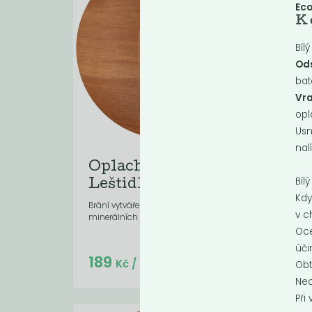
Ec
K 
Bíl
Od
bat
Vr
opl
Usn
nal
Oplach do myčky -
Pr
Bíl
Leštidlo
Konce
Kdy
prádl
Brání vytváření bílého povlaku z
Parfé
v c
minerálních usazenin na nádobí.
Oce
úči
Do košíku:
189
16
(189
)
Kč
Kč
/ Kg
Obt
Nec
Při