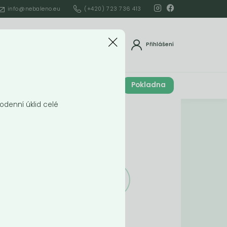
info@nebaleno.eu
(+420) 723 736 413
dat
Přihlášení
Cena celkem
Pokladna
í
0
Kč
odenní úklid celé
Obsah košíku
ší
Obsah košíku
je prázdný