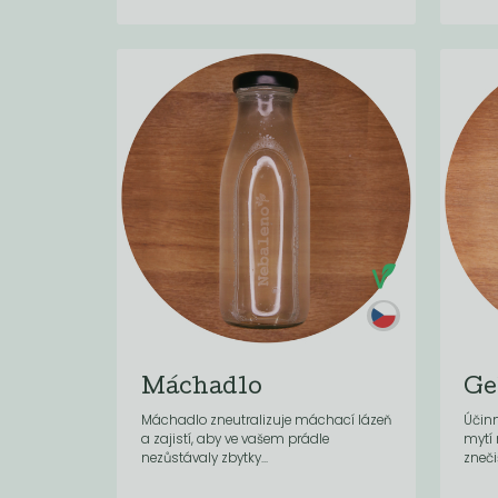
Máchadlo
Ge
Máchadlo zneutralizuje máchací lázeň
Účinn
a zajistí, aby ve vašem prádle
mytí 
nezůstávaly zbytky...
zneči