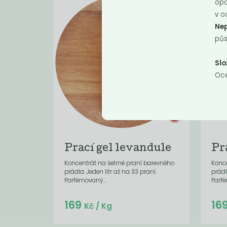
opa
v o
Nep
půs
Slo
Oce
Prací gel levandule
Pr
Koncentrát na šetrné praní barevného
Konce
prádla. Jeden litr až na 33 praní.
prádl
Parfémovaný...
Parfé
Do košíku:
169
16
(169
)
Kč
Kč
/ Kg