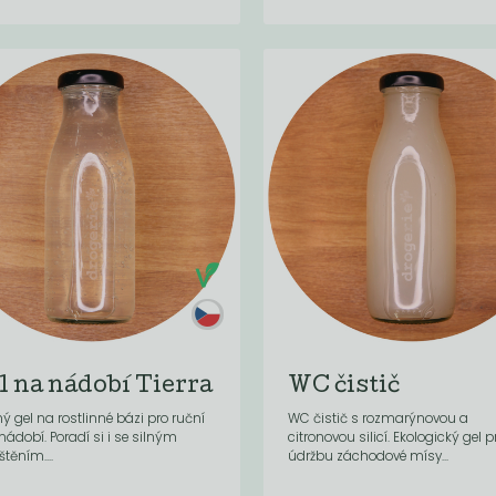
l na nádobí Tierra
WC čistič
ý gel na rostlinné bázi pro ruční
WC čistič s rozmarýnovou a
nádobí. Poradí si i se silným
citronovou silicí. Ekologický gel p
štěním....
údržbu záchodové mísy...