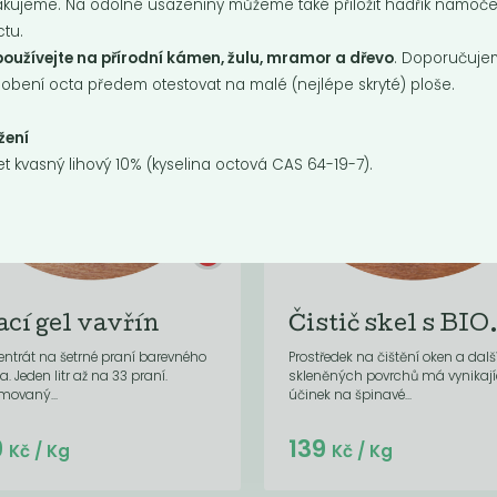
kujeme. Na odolné usazeniny můžeme také přiložit hadřík namoč
ctu.
oužívejte na přírodní kámen, žulu, mramor a dřevo
. Doporučuj
obení octa předem otestovat na malé (nejlépe skryté) ploše.
žení
t kvasný lihový 10% (kyselina octová CAS 64-19-7).
ací gel vavřín
Čistič skel s BIO.
ntrát na šetrné praní barevného
Prostředek na čištění oken a dalš
a. Jeden litr až na 33 praní.
skleněných povrchů má vynikají
movaný...
účinek na špinavé...
Do košíku:
Do košíku:
9
139
(169
)
(139
)
Kč
Kč
Kč
/ Kg
Kč
/ Kg