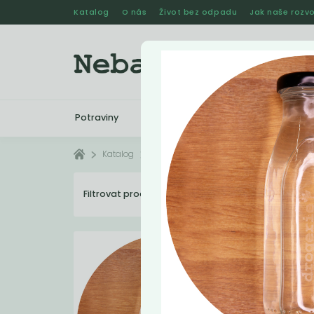
Katalog
O nás
Život bez odpadu
Jak naše rozvo
Potraviny
Drogerie
Kosmetika
Katalog
Drogerie
Drogerie - tekuté
Filtrovat produkty
16
Dopo