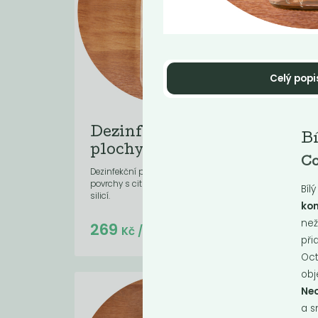
Celý popi
Dezinfekce na
Pr
Bí
plochy
pr
Co
Dezinfekční prostředek na omyvatelné
Konce
povrchy s citronovou a levandulovou
ekolo
Bíl
silicí.
funkč
kon
než
Do košíku:
269
19
(269
)
Kč
Kč
/ Kg
při
Oct
obj
Neo
a s