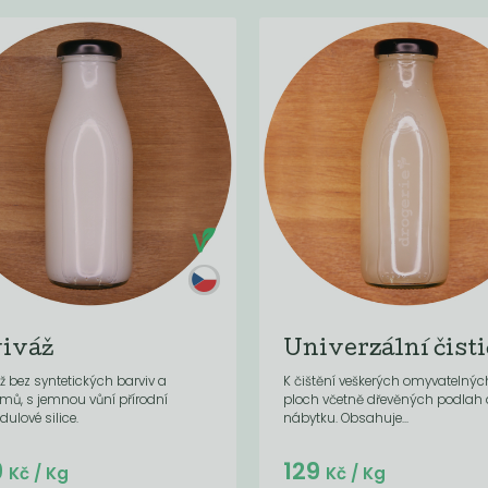
iváž
Univerzální čisti
ž bez syntetických barviv a
K čištění veškerých omyvatelnýc
mů, s jemnou vůní přírodní
ploch včetně dřevěných podlah 
dulové silice.
nábytku. Obsahuje...
Do košíku:
Do košíku:
9
129
(129
)
(129
)
Kč
Kč
Kč
/ Kg
Kč
/ Kg