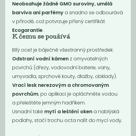
Neobsahuje žádné GMO suroviny, umělá
barviva ani parfémy
a snadno se odbourává
v přírodě, což potvrzuje přísný certifikát
Ecogarantie
.
K čemu se používá
Bílý ocet je báječně všestranný prostředek:
Dezinfekce na
Prací gel vavřín
Odstraní vodní kámen
z omyvatelných
plochy
povrchů (dřezy, vodovodní baterie, vany,
269
169
Kč
/ Kg
Kč
/ Kg
umyvadla, sprchové kouty, dlažby, obklady).
Vrací lesk nerezovým a chromovaným
povrchům
, po aplikaci je opláchněte vodou
a přeleštěte jemným hadříkem.
Usnadní také
mytí a leštění oken
a nablýská
podlahy, stačí trochu octa nalít do mycí vody.