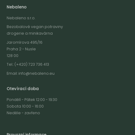
Nebaleno
Nebaleno s.r.o.
Bezobalové vegan potraviny
drogerie a minikavárna
Jaromírova 495/16
Praha 2 - Nusle
128 00
Tel.: (+420) 723 736 413
Email:
info@nebaleno.eu
Otevírací doba
Pondělí - Pátek 12:00 - 19:30
Sobota 10:00 - 16:00
Neděle - zavřeno
Provozní informace