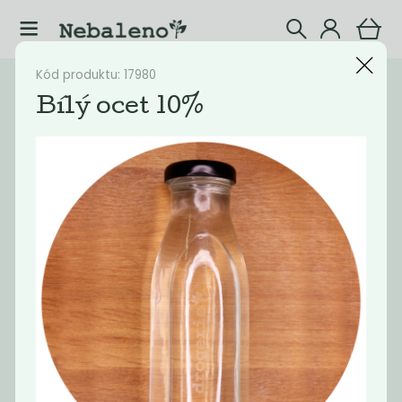
Kód produktu: 17980
Katalog
Drogerie
Bílý ocet 10%
Filtrovat produkty
16
Doporučené
Nejlevnější
Nejdražší
Nejprodávaněj