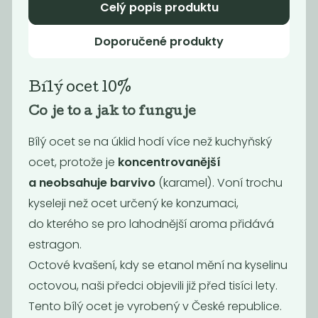
129
129
Celý popis produktu
Kč
/ Kg
Kč
/ Kg
Doporučené produkty
Bílý ocet 10%
Co je to a jak to funguje
Bílý ocet se na úklid hodí více než kuchyňský
ocet, protože je
koncentrovanější
a neobsahuje barvivo
(karamel). Voní trochu
kyseleji než ocet určený ke konzumaci,
Gel na nádobí
Citronový gel
Tierra
do kterého se pro lahodnější aroma přidává
129
134
estragon.
Kč
/ Kg
Kč
/ Kg
Octové kvašení, kdy se etanol mění na kyselinu
octovou, naši předci objevili již před tisíci lety.
Tento bílý ocet je vyrobený v České republice.