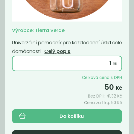
Oplach do
WC čistič
myčky -
Leštidlo
Výrobce: Tierra Verde
189
119
Kč
/ Kg
Kč
/ Kg
Univerzální pomocník pro každodenní úklid celé
domácnosti.
Celý popis
Celková cena s DPH
50
Kč
Bez DPH:
41,32
Kč
Cena za 1 kg:
50
Kč
Do košíku
Univerzální
Máchadlo
čistič