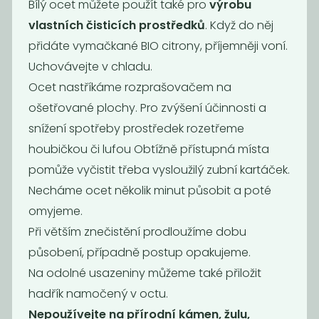
Bílý ocet můžete použít také pro
výrobu
vlastních čisticích prostředků
. Když do něj
Prací gel
Prací gel
přidáte vymačkané BIO citrony, příjemněji voní.
pomeranč
sensitive
Uchovávejte v chladu.
169
169
Kč
/ Kg
Kč
/ Kg
Ocet nastříkáme rozprašovačem na
ošetřované plochy. Pro zvýšení účinnosti a
snížení spotřeby prostředek rozetřeme
houbičkou či lufou Obtížně přístupná místa
pomůže vyčistit třeba vysloužilý zubní kartáček.
Necháme ocet několik minut působit a poté
omyjeme.
Při větším znečistění prodloužíme dobu
působení, případně postup opakujeme.
Na odolné usazeniny můžeme také přiložit
Bílý ocet 10%
Čistič skel s
hadřík namočený v octu.
BIO...
Nepoužívejte na přírodní kámen, žulu,
50
139