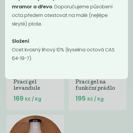
Kč
/ Kg
Kč
/ Kg
mramor a dřevo
. Doporučujeme působení
octa předem otestovat na malé (nejlépe
skryté) ploše.
Složení
Ocet kvasný lihový 10% (kyselina octová CAS
64-19-7).
Prací gel
Prací gel na
levandule
funkční prádlo
169
195
Kč
/ Kg
Kč
/ Kg