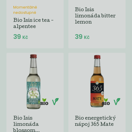
Momentálně
Bio Isis
nedostupné
limonáda bitter
Bio Isis ice tea -
lemon
alpentee
39
39
Kč
Kč
Bio Isis
Bio energetický
limonáda
nápoj 365 Mate
blossom...