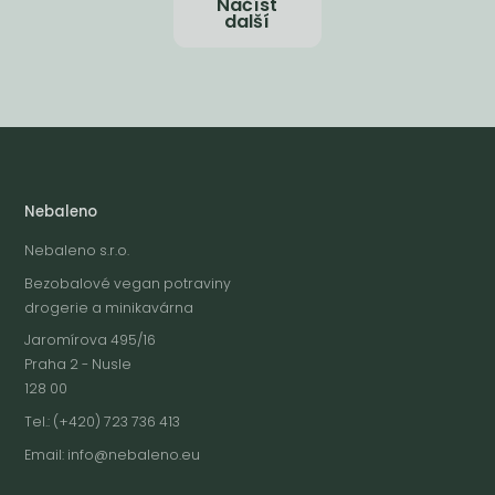
Načíst
další
Nebaleno
Nebaleno s.r.o.
Bezobalové vegan potraviny
drogerie a minikavárna
Jaromírova 495/16
Praha 2 - Nusle
128 00
Tel.: (+420) 723 736 413
Email:
info@nebaleno.eu