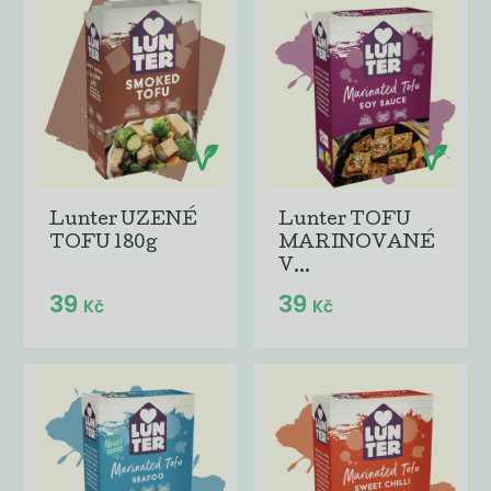
Lunter UZENÉ
Lunter TOFU
TOFU 180g
MARINOVANÉ
V...
39
39
Kč
Kč