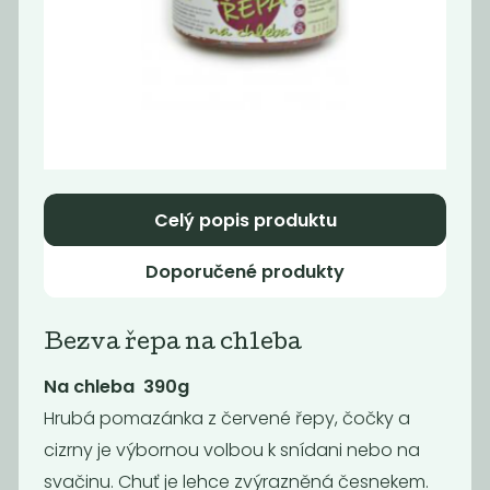
Paštika s
Cibulové čatní s
pečenou
červeným...
cibulkou...
21
65
59
Kč
Kč
Kč
Celý popis produktu
Akce
-68%
Doporučené produkty
Bezva řepa na chleba
Na chleba 390g
Hrubá pomazánka z červené řepy, čočky a
Dýňové čatní s
Paštika s hlívou
cizrny je výbornou volbou k snídani nebo na
chilli, 140 g
vegan, 140 g
svačinu. Chuť je lehce zvýrazněná česnekem.