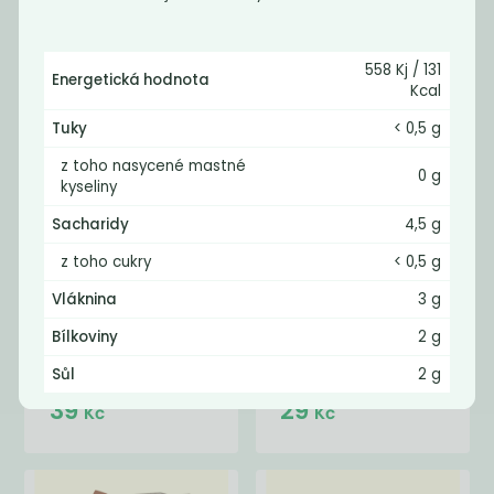
21
65
59
Kč
Kč
Kč
558 Kj / 131
Energetická hodnota
Kcal
Tuky
< 0,5 g
z toho nasycené mastné
0 g
kyseliny
Sacharidy
4,5 g
z toho cukry
< 0,5 g
Vláknina
3 g
Lunter TOFU
Lunter TOFU
Bílkoviny
2 g
MARINATED
NATURAL 180g
SMOKY...
Sůl
2 g
39
29
Kč
Kč