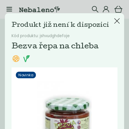
Produkt již není k dispozici
Katalog
Potraviny
Kód produktu: jshvudghdefoje
Filtrovat produkty
41
Bezva řepa na chleba
Doporučené
Nejlevnější
Nejdražší
Nejprodávaněj
Novinka
Akce
-68%