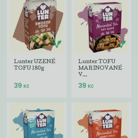
Lunter UZENÉ
Lunter TOFU
TOFU 180g
MARINOVANÉ
V...
39
39
Kč
Kč