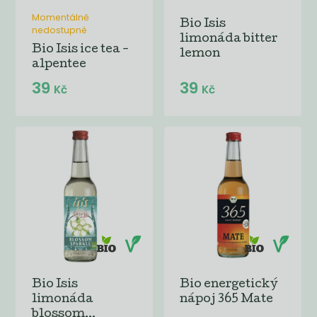
Momentálně
Bio Isis
nedostupné
limonáda bitter
Bio Isis ice tea -
lemon
alpentee
39
39
Kč
Kč
Bio Isis
Bio energetický
limonáda
nápoj 365 Mate
blossom...