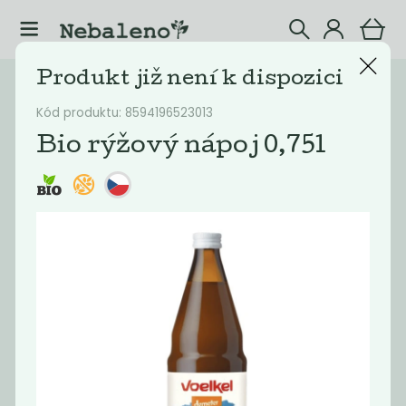
Produkt již není k dispozici
Katalog
Potraviny
Kód produktu: 8594196523013
Filtrovat produkty
41
Bio rýžový nápoj 0,75l
Doporučené
Nejlevnější
Nejdražší
Nejprodávaněj
Akce
-68%