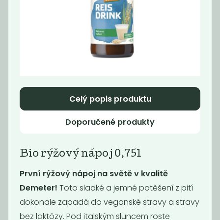
Paštika s
Cibulové čatní s
pečenou
červeným...
cibulkou...
21
65
59
Kč
Kč
Kč
Celý popis produktu
Akce
-68%
Doporučené produkty
Bio rýžový nápoj 0,75l
První rýžový nápoj na světě v kvalitě
Demeter!
Toto sladké a jemné potěšení z pití
Dýňové čatní s
Paštika s hlívou
dokonale zapadá do veganské stravy a stravy
chilli, 140 g
vegan, 140 g
bez laktózy. Pod italským sluncem roste