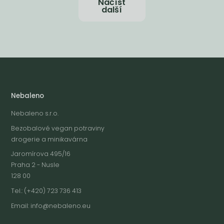
Načíst
další
Nebaleno
Nebaleno s.r.o.
Bezobalové vegan potraviny
drogerie a minikavárna
Jaromírova 495/16
Praha 2 - Nusle
128 00
Tel.: (+420) 723 736 413
Email:
info@nebaleno.eu