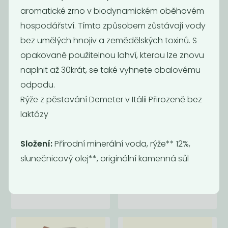
21
65
59
Kč
Kč
Kč
aromatické zrno v biodynamickém oběhovém
hospodářství. Tímto způsobem zůstávají vody
bez umělých hnojiv a zemědělských toxinů. S
opakovaně použitelnou lahví, kterou lze znovu
naplnit až 30krát, se také vyhnete obalovému
odpadu.
Rýže z pěstování Demeter v Itálii Přirozeně bez
laktózy
Složení:
Přírodní minerální voda, rýže** 12%,
Lunter TOFU
Lunter TOFU
slunečnicový olej**, originální kamenná sůl
MARINATED
NATURAL 180g
SMOKY...
39
29
Kč
Kč