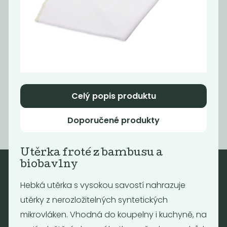
Momentálně
Lněný pytlík
nedostupné
Nebaleno
Hustá síťovka
barevná
139
Kč
89
99,90
Kč
Kč
Celý popis produktu
Doporučené produkty
Utěrka froté z bambusu a
biobavlny
Hebká utěrka s vysokou savostí nahrazuje
Nebaleno
utěrky z nerozložitelných syntetických
Nebaleno s.r.o.
mikrovláken. Vhodná do koupelny i kuchyně, na
Bezobalové vegan potraviny