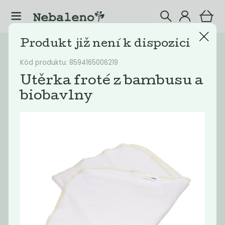
Produkt již není k dispozici
Katalog
Ostatní
Kód produktu: 8594165006219
Filtrovat produkty
2
Utěrka froté z bambusu a
biobavlny
Doporučené
Nejlevnější
Nejdražší
Nejprodávaněj
Akce
-28%