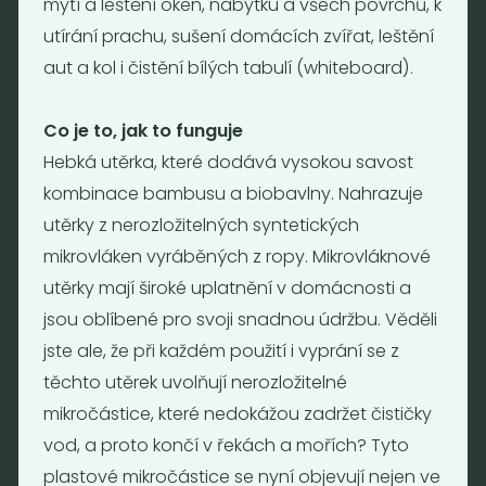
mytí a leštění oken, nábytku a všech povrchů, k
drogerie a minikavárna
utírání prachu, sušení domácích zvířat, leštění
Jaromírova 495/16
aut a kol i čistění bílých tabulí (whiteboard).
Praha 2 - Nusle
128 00
Tel.: (+420) 723 736 413
Co je to, jak to funguje
Email:
info@nebaleno.eu
Hebká utěrka, které dodává vysokou savost
kombinace bambusu a biobavlny. Nahrazuje
Otevírací doba
utěrky z nerozložitelných syntetických
Pondělí - Pátek 12:00 - 19:30
mikrovláken vyráběných z ropy. Mikrovláknové
Sobota 10:00 - 16:00
utěrky mají široké uplatnění v domácnosti a
Neděle - zavřeno
jsou oblíbené pro svoji snadnou údržbu. Věděli
jste ale, že při každém použití i vyprání se z
Provozní informace
těchto utěrek uvolňují nerozložitelné
mikročástice, které nedokážou zadržet čističky
Obchodní podmínky
Reklamační formulář
vod, a proto končí v řekách a mořích? Tyto
GDPR
plastové mikročástice se nyní objevují nejen ve