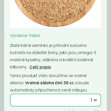
Lněné semínko
Slunečnicové
hnědé
semínko BIO
70
85
Kč
/ Kg
Kč
/ Kg
Výrobce: Fabio
Zlaté lněné semínko je přírodní surovina
bohatá na důležité živiny, jako jsou omega-3
mastné kyseliny, vláknina a kvalitní rostlinné
bílkoviny.
Celý popis
Tento produkt Vám doručíme ve vratné
sklenici.
Vratná záloha činí 30
a bude
Kč
automaticky připočtena k ceně nákupu.
Kukuřice na
Lněné semínko
popcorn BIO
zlaté
109
119
Kč
/ Kg
Kč
/ Kg