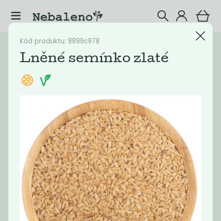
Kód produktu: 8899c978
Katalog
Potraviny
Lněné semínko zlaté
Filtrovat produkty
10
Doporučené
Nejlevnější
Nejdražší
Nejprodávaněj