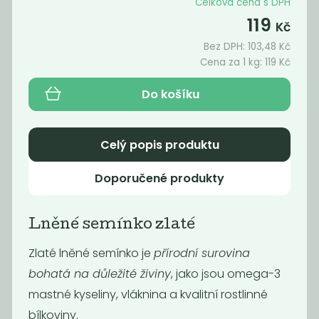
Celková cena s DPH
119
Kč
Bez DPH:
103,48
Kč
Cena za 1 kg:
119
Kč
Do košíku
Celý popis produktu
Doporučené produkty
Mák modrý
Sezam černý
neloupaný BIO
Lněné semínko zlaté
199
219
Kč
/ Kg
Kč
/ Kg
Zlaté lněné semínko je
přírodní surovina
bohatá na důležité živiny
, jako jsou omega-3
mastné kyseliny, vláknina a kvalitní rostlinné
bílkoviny.