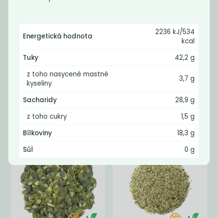
2236 kJ/534
Energetická hodnota
kcal
Tuky
42,2 g
z toho nasycené mastné
BIO Sezam
Chia semínka
3,7 g
kyseliny
světlý
BIO
neloupaný
Sacharidy
28,9 g
219
240
Kč
/ Kg
Kč
/ Kg
z toho cukry
1,5 g
Bílkoviny
18,3 g
Sůl
0 g