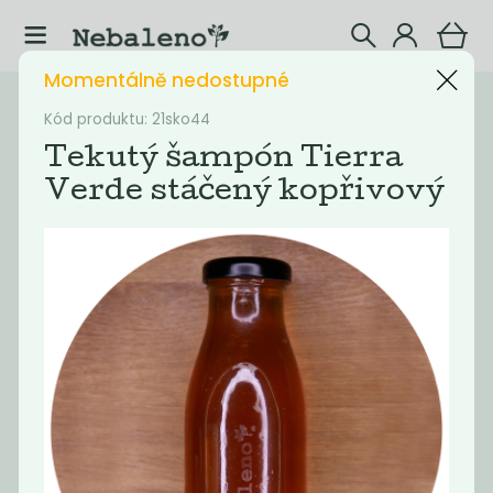
Momentálně nedostupné
Katalog
Šampóny
Kód produktu: 21sko44
Tekutý šampón Tierra
Filtrovat produkty
4
Verde stáčený kopřivový
Doporučené
Nejlevnější
Nejdražší
Nejprodávaněj