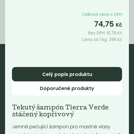
299
690
Kč
/ Kg
Kč
/ Kg
Celková cena s DPH
74,75
Kč
Bez DPH:
61,78
Kč
Cena za 1 kg:
299
Kč
Nebaleno
Celý popis produktu
Nebaleno s.r.o.
Bezobalové vegan potraviny
Doporučené produkty
drogerie a minikavárna
Jaromírova 495/16
Tekutý šampón Tierra Verde
Praha 2 - Nusle
stáčený kopřivový
128 00
Tel.: (+420) 723 736 413
Jemně pečující šampon pro mastné vlasy
Email:
info@nebaleno.eu