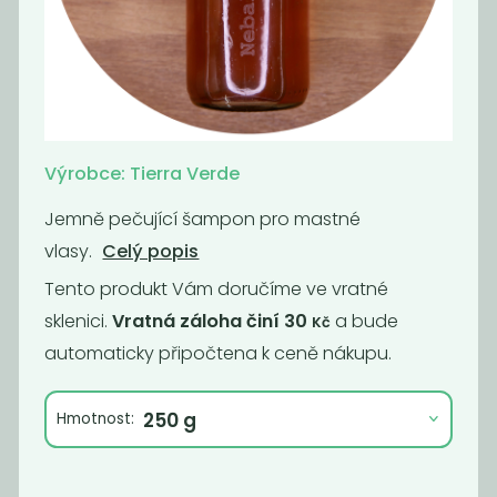
Tekutý šampón
Tekuté mýdlo
Tierra Verde...
na ruce Tierra...
299
199
Kč
/ Kg
Kč
/ Kg
Výrobce: Tierra Verde
Jemně pečující šampon pro mastné
vlasy.
Celý popis
Tento produkt Vám doručíme ve vratné
sklenici.
Vratná záloha činí 30
a bude
Kč
automaticky připočtena k ceně nákupu.
Momentálně
Hmotnost:
Hygienický gel
nedostupné
na ruce
Tekutý šampón
Tierra Verde...