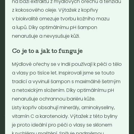
na bázi extraktu z mýdlových ořechů a tenzidů
z kokosového oleje. Výtažek z kopřivy
Otevírací doba
v biokvalitě omezuje tvorbu kožního mazu
Pondělí - Pátek 12:00 - 19:30
a lupů. Díky optimálnímu pH šampon
Sobota 10:00 - 16:00
nenarušuje a nevysušuje kůži.
Neděle - zavřeno
Co je to a jak to funguje
Provozní informace
Mýdlové ořechy se v Indii používají k péči o tělo
Obchodní podmínky
a vlasy po tisíce let. Inspirovali jsme se touto
Reklamační formulář
tradicí a vyvinuli šampon s maximálně šetrným
GDPR
a netoxickým složením. Díky optimálnímu pH
Kolektiv
nenarušuje ochrannou bariéru kůže.
Listy kopřiv obsahují minerály, aminokyseliny,
vitamín C a karotenoidy. Výtažek z této byliny
je proto ideální pro péči o vlasy se sklonem
k rychlému maštění. Snižuje nadměrnou