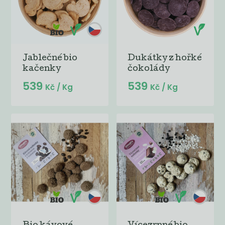
Jablečné bio
Dukátky z hořké
kačenky
čokolády
539
539
Kč
/ Kg
Kč
/ Kg