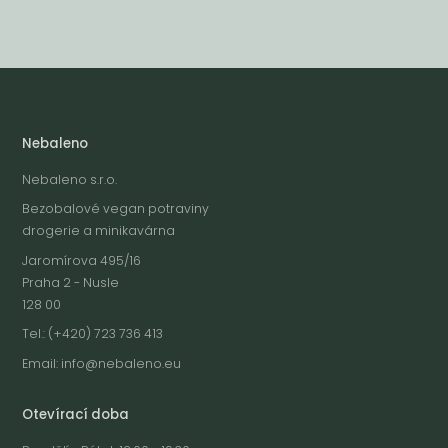
Nebaleno
Nebaleno s.r.o.
Bezobalové vegan potraviny
drogerie a minikavárna
Jaromírova 495/16
Praha 2 - Nusle
128 00
Tel.: (+420) 723 736 413
Email:
info@nebaleno.eu
Otevírací doba