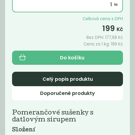
569
550
Kč
/ Kg
Kč
/ Kg
Celková cena s DPH
199
Kč
Bez DPH:
177,68
Kč
Cena za 1 kg:
199
Kč
Do košíku
Celý popis produktu
Slané krekry s
Slané krekry s
Doporučené produkty
mlátem z...
mlátem z...
539
539
Kč
/ Kg
Kč
/ Kg
Pomerančové sušenky s
datlovým sirupem
Složení