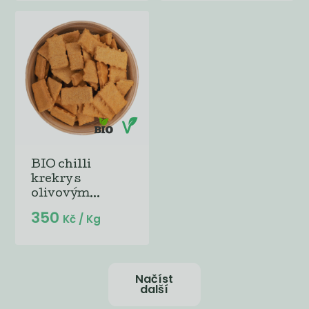
BIO chilli
krekry s
olivovým...
350
Kč
/ Kg
Načíst
další