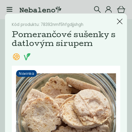
Kód produktu: 78392nmf5hfgdjjshgh
Katalog
Potraviny
Pomerančové sušenky s
datlovým sirupem
Filtrovat produkty
22
Doporučené
Nejlevnější
Nejdražší
Nejprodávaněj
Novinka
Novinka