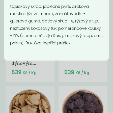
tapiakový škrob, jablečné pyré, čiroková
mouka, rýžová mouka, zahušťovadlo -
guarová guma, datlový sirup 11%, rýžový sirup,
neztužený kokosový tuk, pomerančové kousky
- 5% (pomerančový džus, glukozový sirup, cukr,
Momentálně
pektin), fruktóza, kypřící prášek
Špaldová bio
nedostupné
zvířátka
Špaldové bio
kakaová
krekry s
dýňovým...
539
539
Kč
/ Kg
Kč
/ Kg