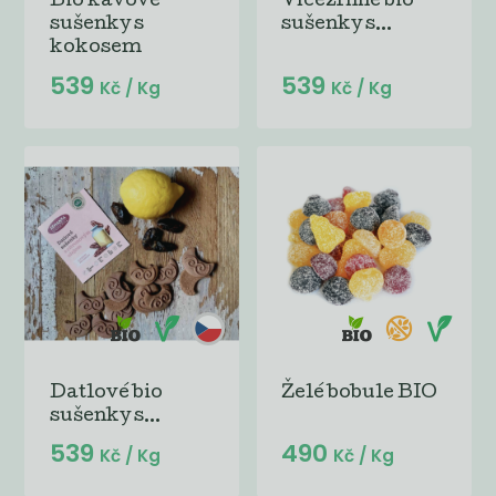
Bio kávové
Vícezrnné bio
sušenky s
sušenky s...
kokosem
539
539
Kč
/ Kg
Kč
/ Kg
Datlové bio
Želé bobule BIO
sušenky s...
539
490
Kč
/ Kg
Kč
/ Kg