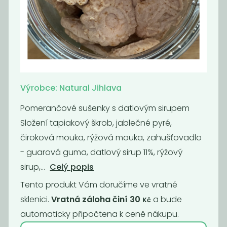
Vegan Bílá
Preclíky slané
čokoláda
BIO -
bezlepkové
750
609
Kč
/ Kg
Kč
/ Kg
Výrobce: Natural Jihlava
Oblíbené
Pomerančové sušenky s datlovým sirupem
Složení tapiakový škrob, jablečné pyré,
čiroková mouka, rýžová mouka, zahušťovadlo
- guarová guma, datlový sirup 11%, rýžový
sirup,...
Celý popis
Tento produkt Vám doručíme ve vratné
sklenici.
Vratná záloha činí 30
a bude
Kč
Bio čoko
BIO medvídci
automaticky připočtena k ceně nákupu.
kokosky