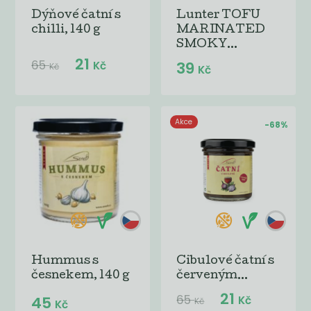
Dýňové čatní s
Lunter TOFU
chilli, 140 g
MARINATED
SMOKY...
21
65
39
Kč
Kč
Kč
Akce
-68%
Hummus s
Cibulové čatní s
česnekem, 140 g
červeným...
21
65
45
Kč
Kč
Kč