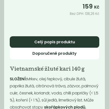
na...
159
Kč
149
119
Kč
Kč
Bez DPH:
138,26
Kč
Novinka
Novinka
Celý popis produktu
Doporučené produkty
Vietnamské žluté kari 140 g
Thajská
Teriyaki
SLOŽENÍ:
Mrkev, olej řepkový, cibule žlutá,
červená kari
omáčka na
paprika žlutá, citrónová tráva, zázvor, palmový
pasta...
japonské...
cukr, česnek, koriandr, voda, chilli papričky (< 1,5
159
169
Kč
Kč
%), koření (< 1 %), sůl jedlá, limetkový list. Může
obsahovat stopy
skořápkových plodů
,