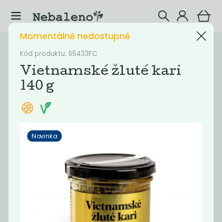
Momentálně nedostupné
Katalog
Potraviny
Kód produktu: 65433FC
Vietnamské žluté kari
Filtrovat produkty
41
140 g
Doporučené
Nejlevnější
Nejdražší
Nejprodávaněj
Novinka
Novinka
Novinka