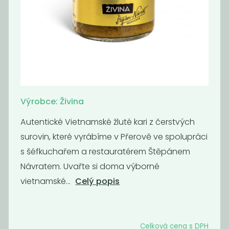
Kečup
Omáčka na
Lahodňák 350 g
paprice
tradiční...
149
139
Kč
Kč
Výrobce: Živina
Novinka
Novinka
Autentické Vietnamské žluté kari z čerstvých
surovin, které vyrábíme v Přerově ve spolupráci
s šéfkuchařem a restauratérem Štěpánem
Návratem. Uvařte si doma výborné
vietnamské...
Celý popis
Nakládačky 500
Rajčatová
g
omáčka italská
Celková cena s DPH