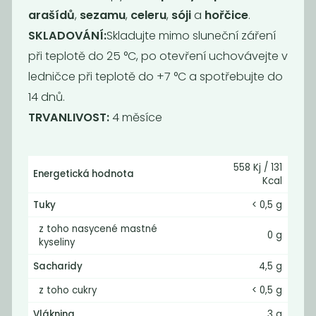
Novinka
Novinka
arašídů
,
sezamu
,
celeru
,
sóji
a
hořčice
.
SKLADOVÁNÍ:
Skladujte mimo sluneční záření
při teplotě do 25 °C, po otevření uchovávejte v
ledničce při teplotě do +7 °C a spotřebujte do
14 dnů.
TRVANLIVOST:
4 měsíce
Sladká chilli
Thajská zelená
558 Kj / 131
omáčka pálivá...
kari pasta...
Energetická hodnota
Kcal
169
159
Kč
Kč
Tuky
< 0,5 g
z toho nasycené mastné
0 g
kyseliny
Novinka
Novinka
Sacharidy
4,5 g
z toho cukry
< 0,5 g
Vláknina
3 g