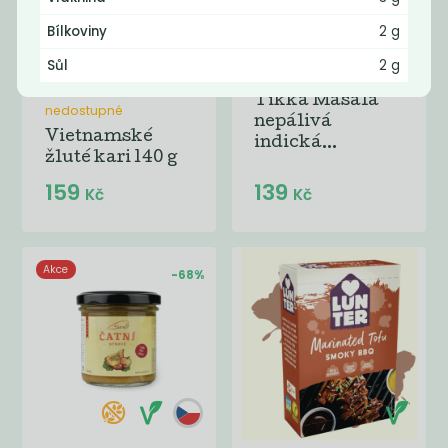
Bílkoviny
2 g
Sůl
2 g
Momentálně
Tikka Masala
nedostupné
nepálivá
Vietnamské
indická...
žluté kari 140 g
159
139
Kč
Kč
Akce
-68%