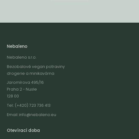
Nebaleno
Nebaleno s.r.o.
Bezobalové vegan potraviny
drogerie a minikavárna
Jaromírova 495/16
Praha 2 - Nusle
128 00
Tel.: (+420) 723 736 413
Email:
info@nebaleno.eu
Otevírací doba