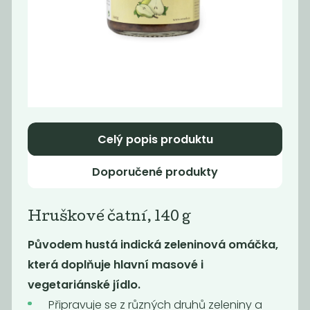
Momentálně
Momentálně
nedostupné
nedostupné
Kimchi natur
Kimchi pálivé
500 g
500g
249
249
Kč
Kč
Celý popis produktu
Novinka
Novinka
Doporučené produkty
Hruškové čatní, 140 g
Původem hustá indická zeleninová omáčka,
která doplňuje hlavní masové i
vegetariánské jídlo.
Momentálně
Sladká chilli
nedostupné
Připravuje se z různých druhů zeleniny a
omáčka pálivá...