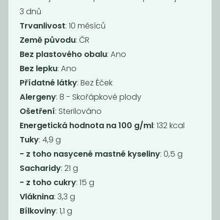
3 dnů
Novinka
Novinka
Trvanlivost
: 10 měsíců
Země původu
: ČR
Bez plastového obalu
: Ano
Bez lepku
: Ano
Přídatné látky
: Bez Éček
Alergeny
: 8 - Skořápkové plody
Ošetření
: Sterilováno
Momentálně
Thajská
Energetická hodnota na 100 g/ml
: 132 kcal
nedostupné
červená kari
Tuky
: 4,9 g
Vietnamské
pasta...
žluté kari 140 g
- z toho nasycené mastné kyseliny
: 0,5 g
159
159
Kč
Kč
Sacharidy
: 21 g
- z toho cukry
: 15 g
Vláknina
: 3,3 g
Novinka
Novinka
Bílkoviny
: 1,1 g