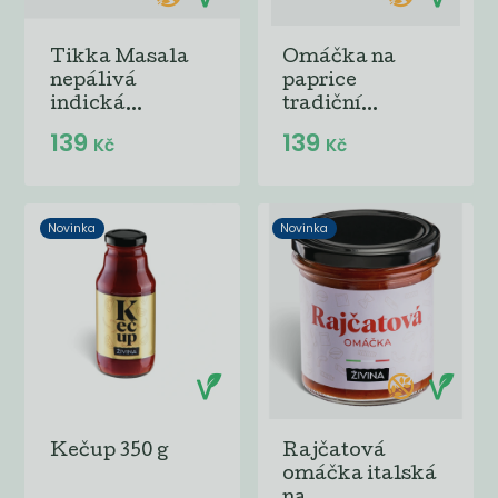
Tikka Masala
Omáčka na
nepálivá
paprice
indická...
tradiční...
139
139
Kč
Kč
Novinka
Novinka
Kečup 350 g
Rajčatová
omáčka italská