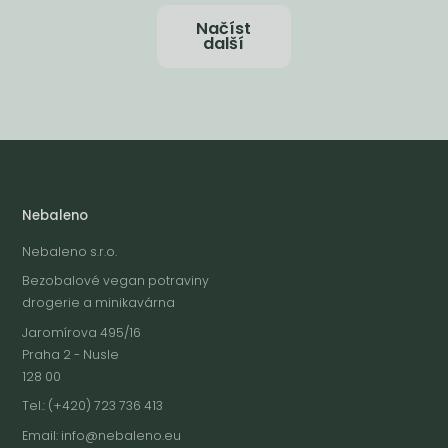
Načíst
další
Nebaleno
Nebaleno s.r.o.
Bezobalové vegan potraviny
drogerie a minikavárna
Jaromírova 495/16
Praha 2 - Nusle
128 00
Tel.: (+420) 723 736 413
Email:
info@nebaleno.eu