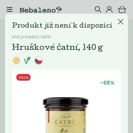
Produkt již není k dispozici
Katalog
Bio nanuky
Kód produktu: bbhh
Filtrovat produkty
41
Hruškové čatní, 140 g
Doporučené
Nejlevnější
Nejdražší
Nejprodávaněj
Akce
-68%
Novinka
Novinka