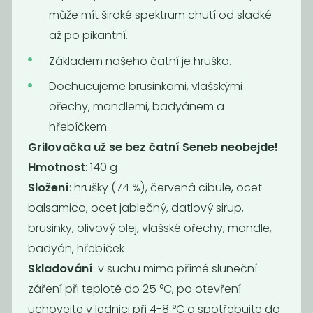
Hoisin čínská
může mít široké spektrum chutí od sladké
omáčka na...
až po pikantní.
169
169
Kč
Kč
Základem našeho čatní je hruška.
Dochucujeme brusinkami, vlašskými
Novinka
Novinka
ořechy, mandlemi, badyánem a
hřebíčkem.
Grilovačka už se bez čatní Seneb neobejde!
Hmotnost
: 140 g
Složení
: hrušky (74 %), červená cibule, ocet
balsamico, ocet jablečný, datlový sirup,
brusinky, olivový olej, vlašské ořechy, mandle,
Teriyaki
Thajská zelená
badyán, hřebíček
omáčka na
kari pasta...
Skladování
: v suchu mimo přímé sluneční
japonské...
169
159
záření při teplotě do 25 °C, po otevření
Kč
Kč
uchovejte v lednici při 4-8 °C a spotřebujte do